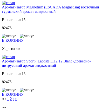
Ароматизатор Magnetism (ESCADA Magnetism) восточный
гурманский аромат жидкостный
В наличии: 15
82476
1
В КОРЗИНУ
Харитонов
Ароматизатор Sport ( Lacoste L.12.12 Blanc) древесно-
цитрусовый аромат жидкостный
В наличии: 13
82475
1
В КОРЗИНУ
«
‹
1
2
›
»