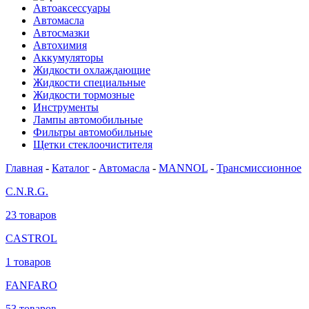
Автоаксессуары
Автомасла
Автосмазки
Автохимия
Аккумуляторы
Жидкости охлаждающие
Жидкости специальные
Жидкости тормозные
Инструменты
Лампы автомобильные
Фильтры автомобильные
Щетки стеклоочистителя
Главная
-
Каталог
-
Автомасла
-
MANNOL
-
Трансмиссионное
C.N.R.G.
23 товаров
CASTROL
1 товаров
FANFARO
53 товаров