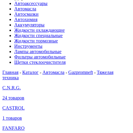
Автоаксессуары
Автомасла
Автосмазки
Автохимия
Аккумуляторы
Жидкости охлаждающие
Жидкости специальные
Жидкости тормозные
Инструменты
Лампы автомобильные
Фильтры автомобильные
Щетки стеклоочистителя
Главная
-
Каталог
-
Автомасла
-
Gazpromneft
-
Тяжелая
техника
C.N.R.G.
24 товаров
CASTROL
1 товаров
FANFARO