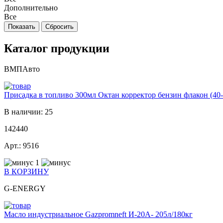
Дополнительно
Все
Каталог продукции
ВМПАвто
Присадка в топливо 300мл Октан корректор бензин флакон (4
В наличии: 25
142440
Арт.: 9516
1
В КОРЗИНУ
G-ENERGY
Масло индустриальное Gazpromneft И-20А- 205л/180кг