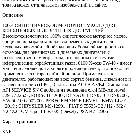
товара может отличаться от изображений на сайте.
Описание
100% СИНТЕТИЧЕСКОЕ МОТОРНОЕ МАСЛО ДЛЯ
БЕНЗИНОВЫХ И ДИЗЕЛЬНЫХ ДВИГАТЕЛЕЙ.
Высокотехнологичное 100% синтетическое моторное масло,
специально разработано для современных двигателей
легковых автомобилей обладающих большой мощностью и
объемом, для бензиновых и дизельных двигателей с
непосредственным впрыском, оснащенных системами
нейтрализации отработанных газов. 8100 X-cess 5W-40 - имеет
многочисленные допуски автопроизводителей, что позволяет
применять его в гарантийный период. Применяется в
двигателях, работающих на всех сортах бензина, дизельного и
газового топлива (LPG). Стандарты ACEA A3/B4 Стандарты
API SERVICE SN Одобрения производителей MB-Approval
229.5 / 226.5 ; PORSCHE A40 ; RENAULT RN0710 / RN0700 ;
VW 502 00 / 505 00 - PERFORMANCE LEVEL : BMW LL-01
<2019 ; CHRYSLER MS-12991 ; FIAT 9.55535-G2 / H2 / M2 /
N2 / Z2 ; GM-Opel LL B-025 (Diesel) ; PSA B71 2296
Характеристики
SAE