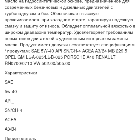
масло на гидросинтетической основе, предназначенное для
современных бензиновых и дизельных двигателей с
турбонаддувом и без. Обеспечивает высокую
прокачиваемость при холодном старте, гарантируя надежную
смазку и защиту от износа. Обладает оптимальной вязкостью в
широком диапазоне температур. Удовлетворяет требованиям
новых типов двигателей с удлиненным интервалом замены
масла. Продукт имеет допуски / соответствует спецификациям
/ продуктам: SAE 5W-40 API SN/CH-4 ACEA A3/B4 MB 229.5
OPEL GM LL-A-025/LL-B-025 PORSCHE A40 RENAULT
RN0700/0710 VW 502.00/505.00
Характеристики
SAE
5w-40
API_
SN/CH-4
ACEA
A3/B4
Производитель