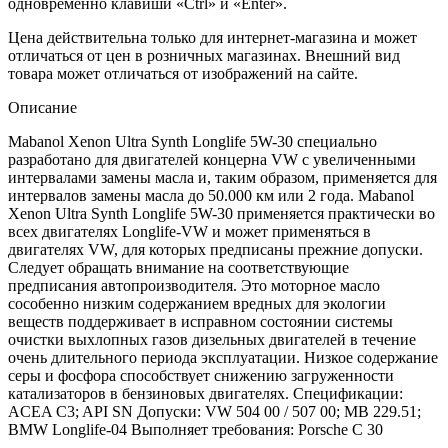
одновременно клавиши «Ctrl» и «Enter».
Цена действительна только для интернет-магазина и может
отличаться от цен в розничных магазинах. Внешний вид
товара может отличаться от изображений на сайте.
Описание
Mabanol Xenon Ultra Synth Longlife 5W-30 специально
разработано для двигателей концерна VW с увеличенными
интервалами замены масла и, таким образом, применяется для
интервалов замены масла до 50.000 км или 2 года. Mabanol
Xenon Ultra Synth Longlife 5W-30 применяется практически во
всех двигателях Longlife-VW и может применяться в
двигателях VW, для которых предписаны прежние допуски.
Следует обращать внимание на соответствующие
предписания автопроизводителя. Это моторное масло
сособенно низким содержанием вредных для экологии
веществ поддерживает в исправном состоянии системы
очистки выхлопных газов дизельных двигателей в течение
очень длительного периода эксплуатации. Низкое содержание
серы и фосфора способствует снижению загруженности
катализаторов в бензиновых двигателях. Спецификации:
ACEA C3; API SN Допуски: VW 504 00 / 507 00; MB 229.51;
BMW Longlife-04 Выполняет требования: Porsche C 30