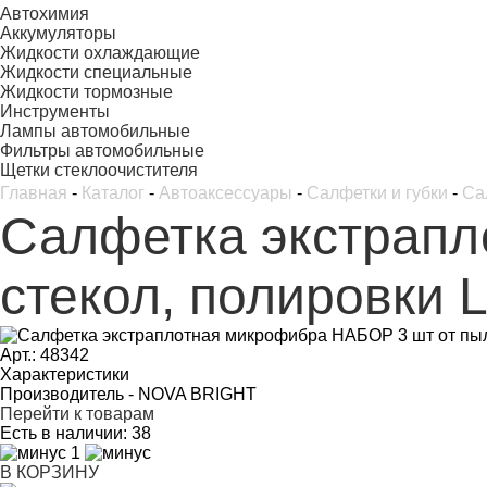
Автохимия
Аккумуляторы
Жидкости охлаждающие
Жидкости специальные
Жидкости тормозные
Инструменты
Лампы автомобильные
Фильтры автомобильные
Щетки стеклоочистителя
Главная
-
Каталог
-
Автоаксессуары
-
Салфетки и губки
-
Са
Салфетка экстрапл
стекол, полировки L
Арт.: 48342
Характеристики
Производитель -
NOVA BRIGHT
Перейти к товарам
Есть в наличии:
38
1
В КОРЗИНУ