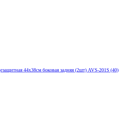
защитная 44х38см боковая задняя (2шт) AVS-201S (40)