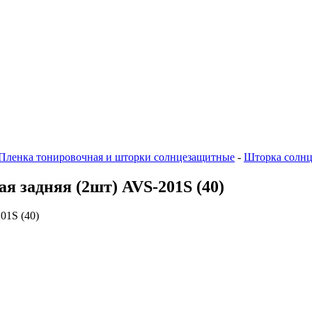
Пленка тонировочная и шторки солнцезащитные
-
Шторка солнце
я задняя (2шт) AVS-201S (40)