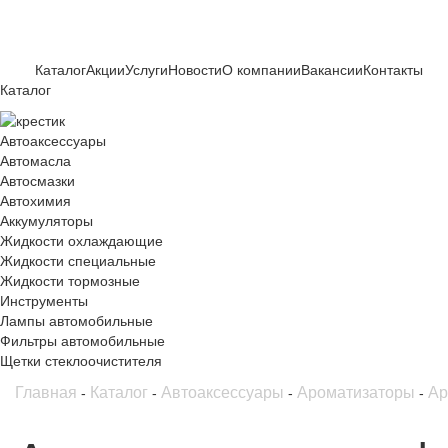
Каталог
Акции
Услуги
Новости
О компании
Вакансии
Контакты
Каталог
Автоаксессуары
Автомасла
Автосмазки
Автохимия
Аккумуляторы
Жидкости охлаждающие
Жидкости специальные
Жидкости тормозные
Инструменты
Лампы автомобильные
Фильтры автомобильные
Щетки стеклоочистителя
Главная
Каталог
Автоаксессуары
Ароматизаторы
Ар
-
-
-
-